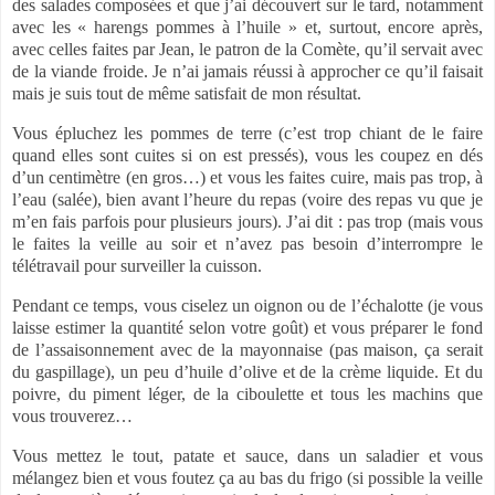
des salades composées et que j’ai découvert sur le tard, notamment
avec les « harengs pommes à l’huile » et, surtout, encore après,
avec celles faites par Jean, le patron de la Comète, qu’il servait avec
de la viande froide. Je n’ai jamais réussi à approcher ce qu’il faisait
mais je suis tout de même satisfait de mon résultat.
Vous épluchez les pommes de terre (c’est trop chiant de le faire
quand elles sont cuites si on est pressés), vous les coupez en dés
d’un centimètre (en gros…) et vous les faites cuire, mais pas trop, à
l’eau (salée), bien avant l’heure du repas (voire des repas vu que je
m’en fais parfois pour plusieurs jours). J’ai dit : pas trop (mais vous
le faites la veille au soir et n’avez pas besoin d’interrompre le
télétravail pour surveiller la cuisson.
Pendant ce temps, vous ciselez un oignon ou de l’échalotte (je vous
laisse estimer la quantité selon votre goût) et vous préparer le fond
de l’assaisonnement avec de la mayonnaise (pas maison, ça serait
du gaspillage), un peu d’huile d’olive et de la crème liquide. Et du
poivre, du piment léger, de la ciboulette et tous les machins que
vous trouverez…
Vous mettez le tout, patate et sauce, dans un saladier et vous
mélangez bien et vous foutez ça au bas du frigo (si possible la veille