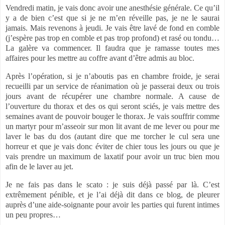
Vendredi matin, je vais donc avoir une anesthésie générale. Ce qu’il
y a de bien c’est que si je ne m’en réveille pas, je ne le saurai
jamais. Mais revenons à jeudi. Je vais être lavé de fond en comble
(j’espère pas trop en comble et pas trop profond) et rasé ou tondu…
La galère va commencer. Il faudra que je ramasse toutes mes
affaires pour les mettre au coffre avant d’être admis au bloc.
Après l’opération, si je n’aboutis pas en chambre froide, je serai
recueilli par un service de réanimation où je passerai deux ou trois
jours avant de récupérer une chambre normale. A cause de
l’ouverture du thorax et des os qui seront sciés, je vais mettre des
semaines avant de pouvoir bouger le thorax. Je vais souffrir comme
un martyr pour m’asseoir sur mon lit avant de me lever ou pour me
laver le bas du dos (autant dire que me torcher le cul sera une
horreur et que je vais donc éviter de chier tous les jours ou que je
vais prendre un maximum de laxatif pour avoir un truc bien mou
afin de le laver au jet.
Je ne fais pas dans le scato : je suis déjà passé par là. C’est
extrêmement pénible, et je l’ai déjà dit dans ce blog, de pleurer
auprès d’une aide-soignante pour avoir les parties qui furent intimes
un peu propres…