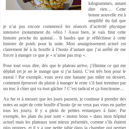
kilogrammes, autant
dire rien… Cette
bonne nouvelle est à
amplifié du fait que
je n’ai pas encore commencé les séances d’activité physique
intensive (notamment du vélo) ! Aussi bien, je vais finir cette
histoire proche du quintal… Il faudra que je réfléchisse à cette
histoire de poids pour la suite. Mon amaigrissement actuel est
clairement lié à la bouffe à l’hosto d’autant que j’ai arrêté de me
forcer à manger ce que je « n’aime pas trop ».
Pour tout vous dire, dès que le plateau arrive, j’élimine ce qui me
déplait (et je ne le mange que si j’ai faim). C’est très bon pour le
moral ! Par exemple, vous avez une banane pas mûre en dessert,
comment éprouver du plaisir à manger le reste s’il faut terminer par
un truc à chier qui va tout gâcher ? C’est radical et ça fonctionne…
Au fur et à mesure que les jours passent, je continue à prendre des
notes au sujet de cette bouffe d’hosto (je ne veux pas vous en parler
tous les jours). Il y a plein de petites remarques à faire. Par
exemple, les plats du jour sont « moins bons » dans mon hôpital
actuel mais les plateaux sont mieux présentés, comme s’ils étaient
plus propres, et il y a une petite table dans la chambre qui permet