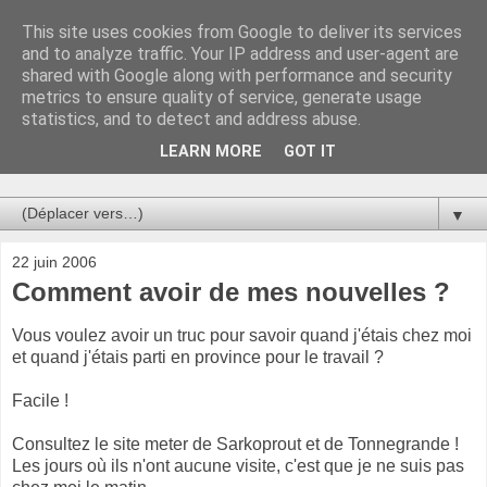
This site uses cookies from Google to deliver its services
Au bistro !
and to analyze traffic. Your IP address and user-agent are
shared with Google along with performance and security
metrics to ensure quality of service, generate usage
La connerie étant le seul chemin susceptible de nous faire
statistics, and to detect and address abuse.
entrevoir une parcelle de vérité, utilisons la par des moyens
de communication efficaces. Le temps qu'on remplisse nos
LEARN MORE
GOT IT
verres.
▼
22 juin 2006
Comment avoir de mes nouvelles ?
Vous voulez avoir un truc pour savoir quand j'étais chez moi
et quand j'étais parti en province pour le travail ?
Facile !
Consultez le site meter de Sarkoprout et de Tonnegrande !
Les jours où ils n'ont aucune visite, c'est que je ne suis pas