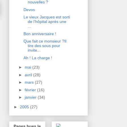
nouvelles ?
Devos
Le vieux Jacques est sorti
de l’hôpital après une
...
Bon anniversaire !
Que fait ce monsieur ?Il
tire des sous pour
invite...
Ah ! La charge !
►
mai
(23)
►
avril
(28)
►
mars
(27)
►
février
(16)
►
janvier
(34)
►
2005
(27)
Pages bues le