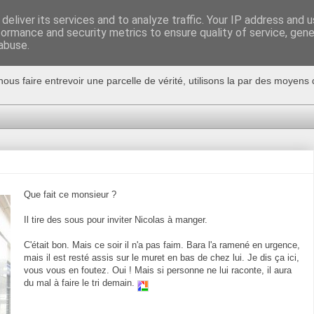
deliver its services and to analyze traffic. Your IP address and 
formance and security metrics to ensure quality of service, gen
abuse.
nous faire entrevoir une parcelle de vérité, utilisons la par des moyen
Que fait ce monsieur ?
Il tire des sous pour inviter Nicolas à manger.
C'était bon. Mais ce soir il n'a pas faim. Bara l'a ramené en urgence,
mais il est resté assis sur le muret en bas de chez lui. Je dis ça ici,
vous vous en foutez. Oui ! Mais si personne ne lui raconte, il aura
du mal à faire le tri demain.