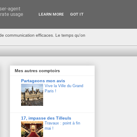
user-agent
erate usage
LEARN MORE
GOT IT
s de communication efficaces. Le temps qu'on
Mes autres comptoirs
Partageons mon avis
Vive la Ville du Grand
Paris !
17, impasse des Tilleuls
Travaux : point à fin
mai !