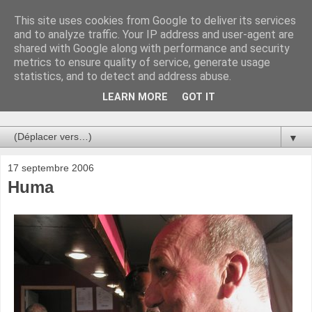
This site uses cookies from Google to deliver its services
Au bistro !
and to analyze traffic. Your IP address and user-agent are
shared with Google along with performance and security
metrics to ensure quality of service, generate usage
La connerie étant le seul chemin susceptible de nous faire
statistics, and to detect and address abuse.
entrevoir une parcelle de vérité, utilisons la par des moyens
de communication efficaces. Le temps qu'on remplisse nos
LEARN MORE
GOT IT
verres.
▼
17 septembre 2006
Huma