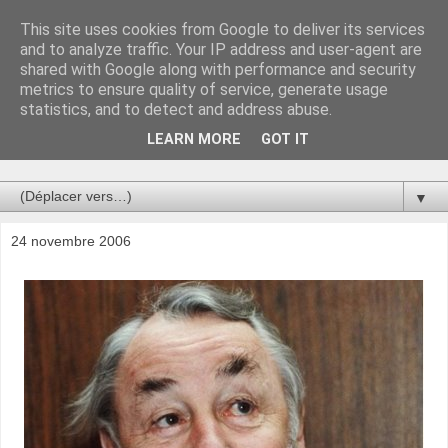
This site uses cookies from Google to deliver its services
Au bistro !
and to analyze traffic. Your IP address and user-agent are
shared with Google along with performance and security
metrics to ensure quality of service, generate usage
La connerie étant le seul chemin susceptible de nous faire
statistics, and to detect and address abuse.
entrevoir une parcelle de vérité, utilisons la par des moyens
de communication efficaces. Le temps qu'on remplisse nos
LEARN MORE
GOT IT
verres.
▼
24 novembre 2006