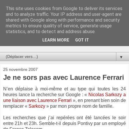
This site uses cookies from Google to deliver its services
Au bistro !
and to analyze traffic. Your IP address and user-agent are
shared with Google along with performance and security
metrics to ensure quality of service, generate usage
La connerie étant le seul chemin susceptible de nous faire
statistics, and to detect and address abuse.
entrevoir une parcelle de vérité, utilisons la par des moyens
de communication efficaces. Le temps qu'on remplisse nos
LEARN MORE
GOT IT
verres.
▼
25 novembre 2007
Je ne sors pas avec Laurence Ferrari
N’en déplaise à moi-même et au type qui toutes les 24
heures lance la recherche sur Google : «
Nicolas Sarkozy a
une liaison avec Laurence Ferrari
», en prenant bien soin de
remplacer «
Sa
rkozy
» par mon propre nom de famille.
Les recherches que j’ai repérées ont été lancées le soir
entre 21h et 23h. Semble-t-il depuis Pontivy par un employé