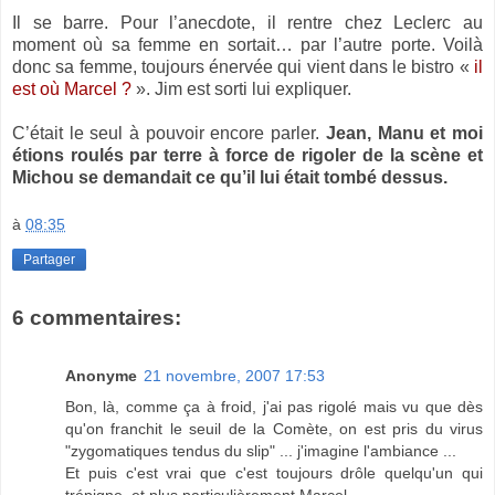
Il se barre. Pour l’anecdote, il rentre chez Leclerc au
moment où sa femme en sortait… par l’autre porte. Voilà
donc sa femme, toujours énervée qui vient dans le bistro «
il
est où Marcel ?
». Jim est sorti lui expliquer.
C’était le seul à pouvoir encore parler.
Jean, Manu et moi
étions roulés par terre à force de rigoler de la scène et
Michou se demandait ce qu’il lui était tombé dessus.
à
08:35
Partager
6 commentaires:
Anonyme
21 novembre, 2007 17:53
Bon, là, comme ça à froid, j'ai pas rigolé mais vu que dès
qu'on franchit le seuil de la Comète, on est pris du virus
"zygomatiques tendus du slip" ... j'imagine l'ambiance ...
Et puis c'est vrai que c'est toujours drôle quelqu'un qui
trépigne, et plus particulièrement Marcel.