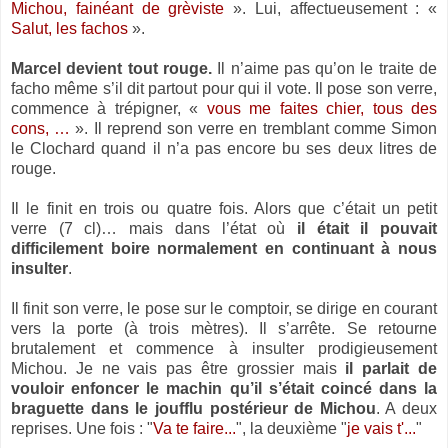
Michou, fainéant de grèviste
». Lui, affectueusement : «
Salut, les fachos
».
Marcel devient tout rouge.
Il n’aime pas qu’on le traite de
facho même s’il dit partout pour qui il vote. Il pose son verre,
commence à trépigner, «
vous me faites chier, tous des
cons, …
». Il reprend son verre en tremblant comme Simon
le Clochard quand il n’a pas encore bu ses deux litres de
rouge.
Il le finit en trois ou quatre fois. Alors que c’était un petit
verre (7 cl)… mais dans l’état où
il était il pouvait
difficilement boire normalement en continuant à nous
insulter
.
Il finit son verre, le pose sur le comptoir, se dirige en courant
vers la porte (à trois mètres). Il s’arrête. Se retourne
brutalement et commence à insulter prodigieusement
Michou. Je ne vais pas être grossier mais
il parlait de
vouloir enfoncer le machin qu’il s’était coincé dans la
braguette dans le joufflu postérieur de Michou
. A deux
reprises. Une fois : "
Va te faire...
", la deuxième "
je vais t'...
"