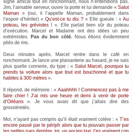
signe amical tout en ronchonnant, nous n’entendions pas.
Jim, l’aimable serveur, ouvre la porte et lui demande «
Salut
Maman
» (oui, il l’appelle Maman, probablement dans
l’espoir d’hériter) «
Qu’est-ce tu dis ?
» Elle gueule : «
Au
poteau, les grévistes !
». Elle parlait bien sûr du poteau
d’exécution. Marcel et Madame ont des idées un peu
extrémistes.
Pas du bon côté.
Nous étions évidemment
pliés de rire.
Deux minutes après, Marcel rentre dans le café en
ronchonnant. Je lance une plaisanterie au hasard, je ne sais
plus quelle connerie, du type : «
Salut Marcel, pourquoi tu
prends ta voiture alors que tout est bouchonné et que tu
habites à 300 mètres
».
Il répond, de mémoire : «
Aaahhhh ! Commencez pas à me
faire chier ! J’ai mis une heure et demi à venir de porte
d’Orléans
». Je vous avais dit que j’allais dire des
grossièretés.
Moi, n’ayant pas compris qu’il était vraiment colère : «
T’es
encore passé par le périph alors que tu pouvais passer par
les petites rues derrière, toi, un ancien taxi, t’es vraiment con