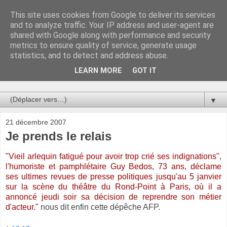
This site uses cookies from Google to deliver its services
Au bistro !
and to analyze traffic. Your IP address and user-agent are
shared with Google along with performance and security
metrics to ensure quality of service, generate usage
La connerie étant le seul chemin susceptible de nous faire
statistics, and to detect and address abuse.
entrevoir une parcelle de vérité, utilisons la par des moyens
de communication efficaces. Le temps qu'on remplisse nos
LEARN MORE
GOT IT
verres.
▼
21 décembre 2007
Je prends le relais
"Vieil arlequin fatigué pour avoir trop crié ses indignations",
l'humoriste et pamphlétaire Guy Bedos, 73 ans, déclame
ses ultimes revues de presse politiques jusqu'au 5 janvier
sur la scène du théâtre du Rond-Point à Paris, où il a
annoncé jeudi soir sa décision de reprendre son métier
d'acteur."
nous dit enfin cette dépêche AFP.