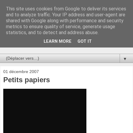
This site uses cookies from Google to deliver its services
Au bistro !
and to analyze traffic. Your IP address and user-agent are
shared with Google along with performance and security
metrics to ensure quality of service, generate usage
La connerie étant le seul chemin susceptible de nous faire
statistics, and to detect and address abuse.
entrevoir une parcelle de vérité, utilisons la par des moyens
de communication efficaces. Le temps qu'on remplisse nos
LEARN MORE
GOT IT
verres.
▼
01 décembre 2007
Petits papiers