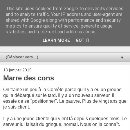
This site uses cookies from Google to deliver its services
Au bistro !
and to analyze traffic. Your IP address and user-agent are
shared with Google along with performance and security
metrics to ensure quality of service, generate usage
La connerie étant le seul chemin susceptible de nous faire
statistics, and to detect and address abuse.
entrevoir une parcelle de vérité, utilisons la par des moyens
de communication efficaces. Le temps qu'on remplisse nos
LEARN MORE
GOT IT
verres.
▼
13 janvier 2015
Marre des cons
On traine un peu à la Comète parce qu'il y a eu un
groupe
qui a débarqué sur le tard. Il y a un nouveau serveur. Il
essaie de se "positionner". Le pauvre. Plus de vingt ans que
je suis client.
Il y a une jeune cliente qui vient là depuis quelques mois. Le
serveur lui faisait du gringue, normal. Nous on la connaît.