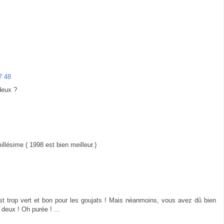
7:48
deux ?
lésime ( 1998 est bien meilleur.)
'est trop vert et bon pour les goujats ! Mais néanmoins, vous avez dû bien
 deux ! Oh purée ! ...