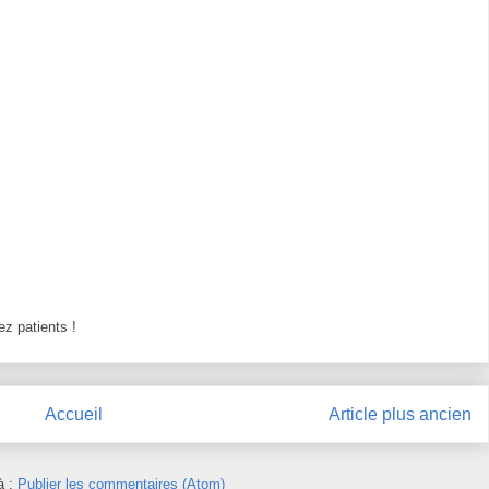
z patients !
Accueil
Article plus ancien
à :
Publier les commentaires (Atom)