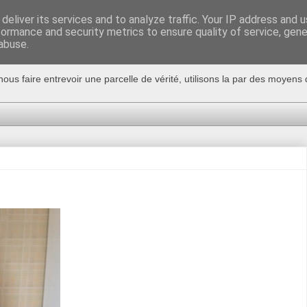
deliver its services and to analyze traffic. Your IP address and 
formance and security metrics to ensure quality of service, gen
abuse.
nous faire entrevoir une parcelle de vérité, utilisons la par des moyen