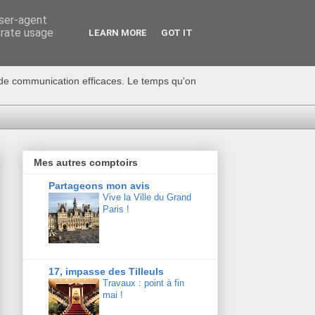
user-agent
erate usage
LEARN MORE
GOT IT
s de communication efficaces. Le temps qu'on
Mes autres comptoirs
Partageons mon avis
Vive la Ville du Grand
Paris !
17, impasse des Tilleuls
Travaux : point à fin
mai !