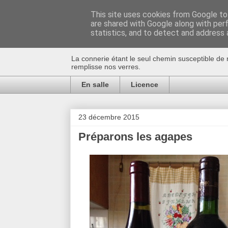
This site uses cookies from Google to 
are shared with Google along with per
Au bistro !
statistics, and to detect and address 
La connerie étant le seul chemin susceptible de 
remplisse nos verres.
En salle
Licence
23 décembre 2015
Préparons les agapes