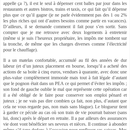
appelle ça ?), il est le seul à dépenser cent balles par jour dans les
restaurants et autres bistros, trains et taxis, ce qui fait qu’il dépense
plus que ce qu’il gagne (je ne parle évidemment pas des 1 ou 2%
les plus riches qui ont d’autres besoins comme partir en vacances).
D’ailleurs, il se demande comment il fait pour s’en sortir. Sans
compter que je me retrouve avec deux logements à entretenir
(même si je suis l’heureux propriétaire, les impôts me tombent sur
la tronche, de même que les charges diverses comme l’électricité
pour le chauffage).
Il a un matelas confortable, accumulé au fil des années de dur
labeur (et d’un juteux placement en bourse, lorsqu’il a acheté des
actions de sa boite à cinq euros, vendues à quarante, avec donc une
plus-value complètement immorale mais tout à fait légale d’autant
que le pognon était dans un PEA ce qui permet d’éviter les impôts ;
son fond de gauche oublie le mal que représente cette opération car
il a été obligé de le faire pour conserver son emploi pénard et
juteux ; je ne vais pas dire combien ça fait, non plus, d’autant que
cela ne vous regarde pas, non mais sans blague). Le blogueur tient
à garder ce pécule au cas où son train de vie pourrait baisser (sans
lui, donc) après le départ en retraite. Il a par ailleurs des assurances
vie dont vont bénéficier ses neveux et nièces. Il continue à abonder
même s’il tape dedans à l’occasion pour renflouer ses caisses. Mes