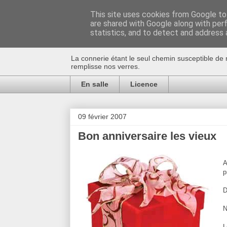
This site uses cookies from Google to 
are shared with Google along with per
Au bistro !
statistics, and to detect and address 
La connerie étant le seul chemin susceptible de 
remplisse nos verres.
En salle
Licence
09 février 2007
Bon anniversaire les vieux
A
p
D
N
L