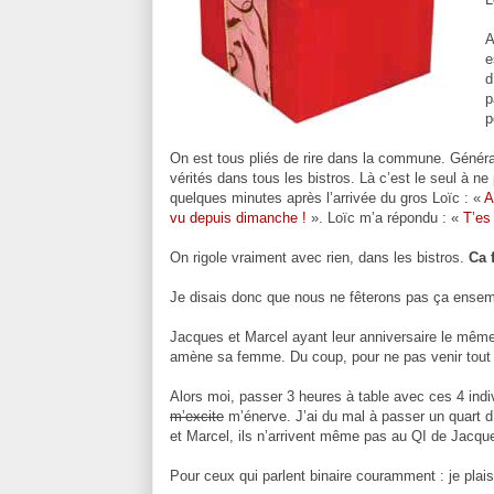
A
e
d
p
p
On est tous pliés de rire dans la commune. Généra
vérités dans tous les bistros. Là c’est le seul à ne
quelques minutes après l’arrivée du gros Loïc : «
A
vu depuis dimanche !
». Loïc m’a répondu : «
T’es
On rigole vraiment avec rien, dans les bistros.
Ca f
Je disais donc que nous ne fêterons pas ça ensemb
Jacques et Marcel ayant leur anniversaire le même
amène sa femme. Du coup, pour ne pas venir tout 
Alors moi, passer 3 heures à table avec ces 4 indi
m’excite
m’énerve. J’ai du mal à passer un quart d
et Marcel, ils n’arrivent même pas au QI de Jacque
Pour ceux qui parlent binaire couramment : je plai