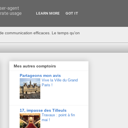
user-agent
erate usage
LEARN MORE
GOT IT
s de communication efficaces. Le temps qu'on
Mes autres comptoirs
Partageons mon avis
Vive la Ville du Grand
Paris !
17, impasse des Tilleuls
Travaux : point à fin
mai !