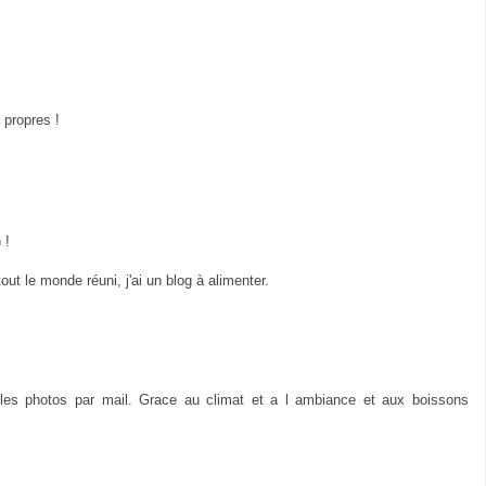
s propres !
 !
ut le monde réuni, j'ai un blog à alimenter.
 les photos par mail. Grace au climat et a l ambiance et aux boissons