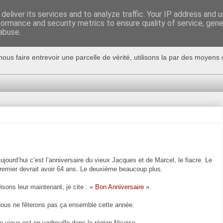
deliver its services and to analyze traffic. Your IP address and 
formance and security metrics to ensure quality of service, gen
abuse.
nous faire entrevoir une parcelle de vérité, utilisons la par des moyen
ujourd’hui c’est l’anniversaire du vieux Jacques et de Marcel, le fiacre. Le
remier devrait avoir 64 ans. Le deuxième beaucoup plus.
isons leur maintenant, je cite : «
Bon Anniversaire
».
ous ne fêterons pas ça ensemble cette année.
e vieux est en vadrouille dans la région Niçoise.