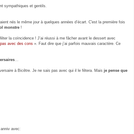
ont sympathiques et gentils.
 étaient nés le même jour à quelques années d’écart. C'est la première fois
bol monstre
!
êter la coïncidence ! J’ai réussi à me fâcher avant le dessert avec
 pas avec des cons
». Faut dire que j’ai parfois mauvais caractère. Ce
versaires
…
ersaire à Bicêtre. Je ne sais pas avec qui il le fêtera. Mais
je pense que
 anniv avec: