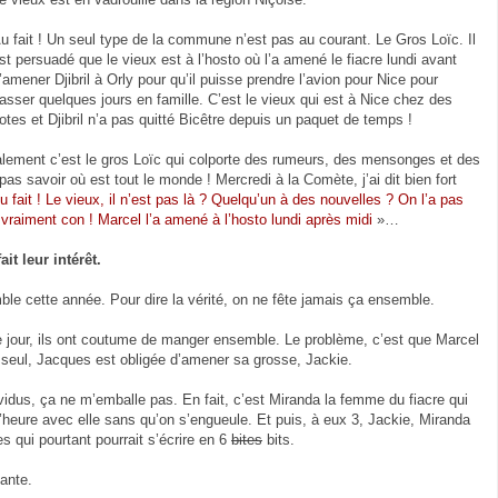
u fait ! Un seul type de la commune n’est pas au courant. Le Gros Loïc. Il
st persuadé que le vieux est à l’hosto où l’a amené le fiacre lundi avant
’amener Djibril à Orly pour qu’il puisse prendre l’avion pour Nice pour
asser quelques jours en famille. C’est le vieux qui est à Nice chez des
otes et Djibril n’a pas quitté Bicêtre depuis un paquet de temps !
lement c’est le gros Loïc qui colporte des rumeurs, des mensonges et des
 pas savoir où est tout le monde ! Mercredi à la Comète, j’ai dit bien fort
u fait ! Le vieux, il n’est pas là ? Quelqu’un à des nouvelles ? On l’a pas
 vraiment con ! Marcel l’a amené à l’hosto lundi après midi
»…
ait leur intérêt.
le cette année. Pour dire la vérité, on ne fête jamais ça ensemble.
 jour, ils ont coutume de manger ensemble. Le problème, c’est que Marcel
seul, Jacques est obligée d’amener sa grosse, Jackie.
vidus, ça ne m’emballe pas. En fait, c’est Miranda la femme du fiacre qui
’heure avec elle sans qu’on s’engueule. Et puis, à eux 3, Jackie, Miranda
s qui pourtant pourrait s’écrire en 6
bites
bits.
sante.