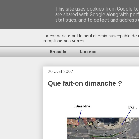
This site uses cookies from Google to 
are shared with Google along with per
Au bistro !
statistics, and to detect and address 
La connerie étant le seul chemin susceptible de 
remplisse nos verres.
En salle
Licence
20 avril 2007
Que fait-on dimanche ?