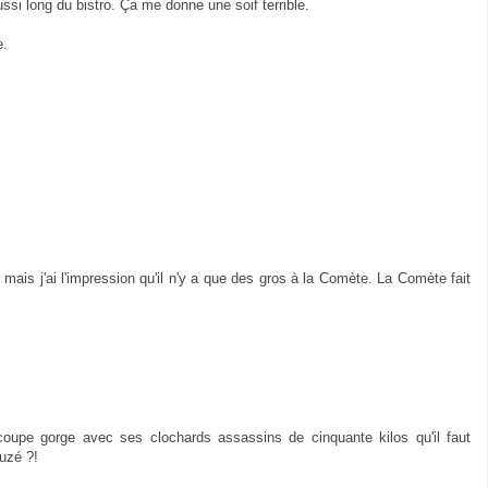
aussi long du bistro. Ça me donne une soif terrible.
e.
mais j'ai l'impression qu'il n'y a que des gros à la Comète. La Comète fait
coupe gorge avec ses clochards assassins de cinquante kilos qu'il faut
uzé ?!