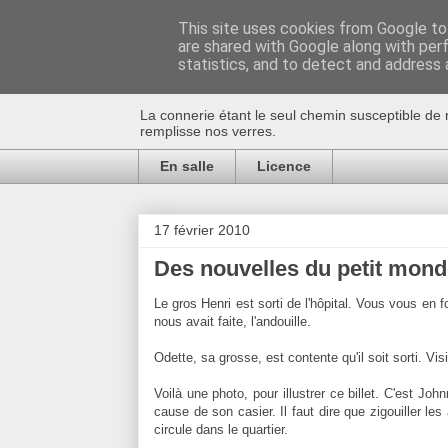
This site uses cookies from Google to 
are shared with Google along with per
Au bistro !
statistics, and to detect and address 
La connerie étant le seul chemin susceptible de 
remplisse nos verres.
En salle
Licence
17 février 2010
Des nouvelles du petit mond
Le gros Henri est sorti de l'hôpital. Vous vous en fo
nous avait faite, l'andouille.
Odette, sa grosse, est contente qu'il soit sorti. Vi
Voilà une photo, pour illustrer ce billet. C'est John
cause de son casier. Il faut dire que zigouiller le
circule dans le quartier.