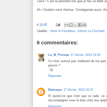
Tiens ! C'est la première fois que je fais un billet 
Ah ! Grodem vient d'arriver. Tonnégrande aussi. Ai
à
19:40
Libellés :
Henri le Ferrailleur
,
Johnny Le Clochard
6 commentaires:
Le_M_Poireau
17 février, 2010 19:42
Ce n'est surtout pas médisant de ma part, 
grossir ?
:-)))
Répondre
Balmeyer
17 février, 2010 20:47
Et qu'est-ce que c'est que ce rade, ce 
raccompagner sous le bras chez eux quipl
Répondre