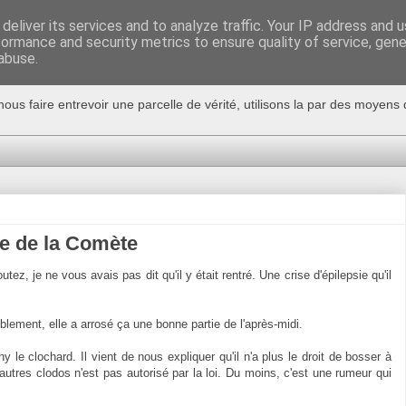
deliver its services and to analyze traffic. Your IP address and 
formance and security metrics to ensure quality of service, gen
abuse.
nous faire entrevoir une parcelle de vérité, utilisons la par des moyen
e de la Comète
utez, je ne vous avais pas dit qu'il y était rentré. Une crise d'épilepsie qu'il
siblement, elle a arrosé ça une bonne partie de l'après-midi.
ny le clochard. Il vient de nous expliquer qu'il n'a plus le droit de bosser à
s autres clodos n'est pas autorisé par la loi. Du moins, c'est une rumeur qui