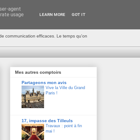
user-agent
erate usage
LEARN MORE
GOT IT
s de communication efficaces. Le temps qu'on
Mes autres comptoirs
Partageons mon avis
Vive la Ville du Grand
Paris !
17, impasse des Tilleuls
Travaux : point à fin
mai !