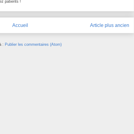
z patients !
Accueil
Article plus ancien
à :
Publier les commentaires (Atom)