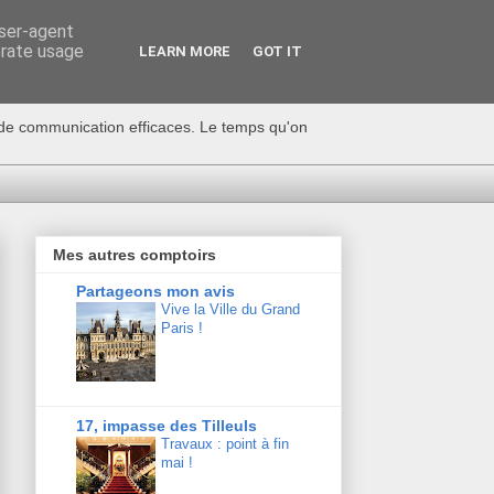
user-agent
erate usage
LEARN MORE
GOT IT
s de communication efficaces. Le temps qu'on
Mes autres comptoirs
Partageons mon avis
Vive la Ville du Grand
Paris !
17, impasse des Tilleuls
Travaux : point à fin
mai !