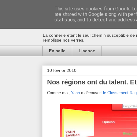
This site uses cookies from Google to 
are shared with Google along with per
Au bistro !
statistics, and to detect and address 
La connerie étant le seul chemin susceptible de 
remplisse nos verres.
En salle
Licence
10 février 2010
Nos régions ont du talent. Et
Comme moi,
Yann
a découvert
le Classement Reg