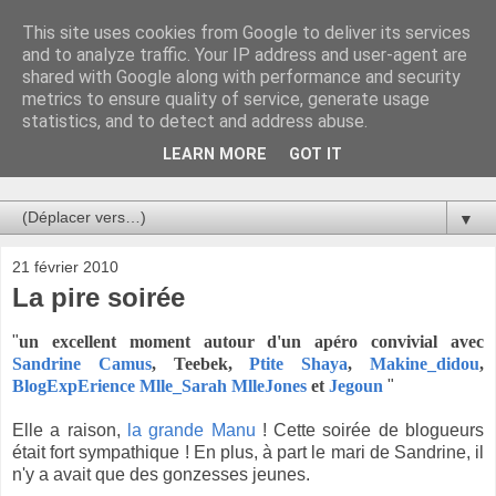
This site uses cookies from Google to deliver its services
Au bistro !
and to analyze traffic. Your IP address and user-agent are
shared with Google along with performance and security
metrics to ensure quality of service, generate usage
La connerie étant le seul chemin susceptible de nous faire
statistics, and to detect and address abuse.
entrevoir une parcelle de vérité, utilisons la par des moyens
de communication efficaces. Le temps qu'on remplisse nos
LEARN MORE
GOT IT
verres.
▼
21 février 2010
La pire soirée
"
un excellent moment autour d'un apéro convivial avec
Sandrine Camus
, Teebek,
Ptite Shaya
,
Makine_didou
,
BlogExp
Erience
Mlle_Sarah
MlleJones
et
Jegoun
"
Elle a raison,
la grande Manu
! Cette soirée de blogueurs
était fort sympathique ! En plus, à part le mari de Sandrine, il
n'y a avait que des gonzesses jeunes.