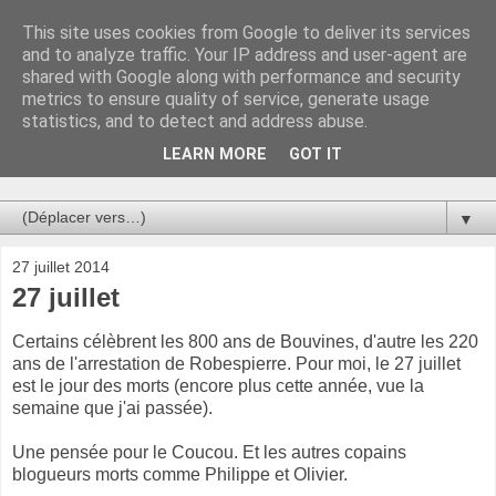
This site uses cookies from Google to deliver its services
Au bistro !
and to analyze traffic. Your IP address and user-agent are
shared with Google along with performance and security
metrics to ensure quality of service, generate usage
La connerie étant le seul chemin susceptible de nous faire
statistics, and to detect and address abuse.
entrevoir une parcelle de vérité, utilisons la par des moyens
de communication efficaces. Le temps qu'on remplisse nos
LEARN MORE
GOT IT
verres.
▼
27 juillet 2014
27 juillet
Certains célèbrent les 800 ans de Bouvines, d'autre les 220
ans de l'arrestation de Robespierre. Pour moi, le 27 juillet
est le jour des morts (encore plus cette année, vue la
semaine que j'ai passée).
Une pensée pour le Coucou. Et les autres copains
blogueurs morts comme Philippe et Olivier.