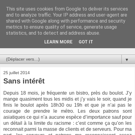
This site uses cookies from Google to deliver its services
Au bistro !
and to analyze traffic. Your IP address and user-agent are
shared with Google along with performance and security
metrics to ensure quality of service, generate usage
La connerie étant le seul chemin susceptible de nous faire
statistics, and to detect and address abuse.
entrevoir une parcelle de vérité, utilisons la par des moyens
de communication efficaces. Le temps qu'on remplisse nos
LEARN MORE
GOT IT
verres.
▼
25 juillet 2014
Sans intérêt
Depuis 18 mois, je fréquente un bistro, près du boulot. J’y
mange quasiment tous les midis et j’y vais le soir, quand je
finis le boulot après 18h30 ou 19h et que je n’ai pas le
courage de prendre le métro. Les deux patrons sont
asiatiques ce qui n’a aucune espèce d’importance sauf pour
un détail à la limite du racisme : c’est comme ça qu’on les
reconnait parmi la masse de clients et de serveurs. Pour ma