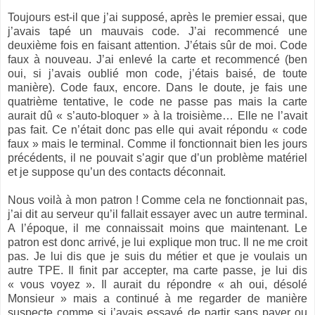
Toujours est-il que j’ai supposé, après le premier essai, que
j’avais tapé un mauvais code. J’ai recommencé une
deuxième fois en faisant attention. J’étais sûr de moi. Code
faux à nouveau. J’ai enlevé la carte et recommencé (ben
oui, si j’avais oublié mon code, j’étais baisé, de toute
manière). Code faux, encore. Dans le doute, je fais une
quatrième tentative, le code ne passe pas mais la carte
aurait dû « s’auto-bloquer » à la troisième… Elle ne l’avait
pas fait. Ce n’était donc pas elle qui avait répondu « code
faux » mais le terminal. Comme il fonctionnait bien les jours
précédents, il ne pouvait s’agir que d’un problème matériel
et je suppose qu’un des contacts déconnait.
Nous voilà à mon patron ! Comme cela ne fonctionnait pas,
j’ai dit au serveur qu’il fallait essayer avec un autre terminal.
A l’époque, il me connaissait moins que maintenant. Le
patron est donc arrivé, je lui explique mon truc. Il ne me croit
pas. Je lui dis que je suis du métier et que je voulais un
autre TPE. Il finit par accepter, ma carte passe, je lui dis
« vous voyez ». Il aurait du répondre « ah oui, désolé
Monsieur » mais a continué à me regarder de manière
suspecte comme si j’avais essayé de partir sans payer ou