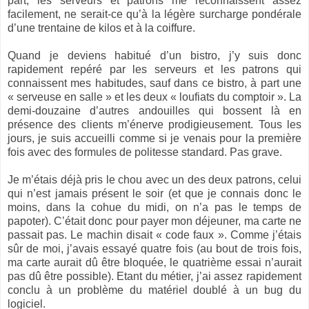
part, les serveurs et patrons me reconnaissent assez
facilement, ne serait-ce qu’à la légère surcharge pondérale
d’une trentaine de kilos et à la coiffure.
Quand je deviens habitué d’un bistro, j’y suis donc
rapidement repéré par les serveurs et les patrons qui
connaissent mes habitudes, sauf dans ce bistro, à part une
« serveuse en salle » et les deux « loufiats du comptoir ». La
demi-douzaine d’autres andouilles qui bossent là en
présence des clients m’énerve prodigieusement. Tous les
jours, je suis accueilli comme si je venais pour la première
fois avec des formules de politesse standard. Pas grave.
Je m’étais déjà pris le chou avec un des deux patrons, celui
qui n’est jamais présent le soir (et que je connais donc le
moins, dans la cohue du midi, on n’a pas le temps de
papoter). C’était donc pour payer mon déjeuner, ma carte ne
passait pas. Le machin disait « code faux ». Comme j’étais
sûr de moi, j’avais essayé quatre fois (au bout de trois fois,
ma carte aurait dû être bloquée, le quatrième essai n’aurait
pas dû être possible). Etant du métier, j’ai assez rapidement
conclu à un problème du matériel doublé à un bug du
logiciel.