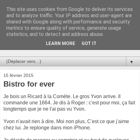
This site uses cookies from Google to deliver its services
Au bistro !
and to analyze traffic. Your IP address and user-agent are
shared with Google along with performance and security
metrics to ensure quality of service, generate usage
La connerie étant le seul chemin susceptible de nous faire
statistics, and to detect and address abuse.
entrevoir une parcelle de vérité, utilisons la par des moyens
de communication efficaces. Le temps qu'on remplisse nos
LEARN MORE
GOT IT
verres.
▼
15 février 2015
Bistro for ever
Je bois un Ricard à la Comète. Le gros Yvon arrive. Il
commande une 1664. Je dis à Roger : c'est pour moi, ça fait
longtemps que je ne t'ai pas vu Yvon.
Yvon n'avait rien à dire. Moi non plus. C'est ce que j'aime
chez lui. Je replonge dans mon iPhone.