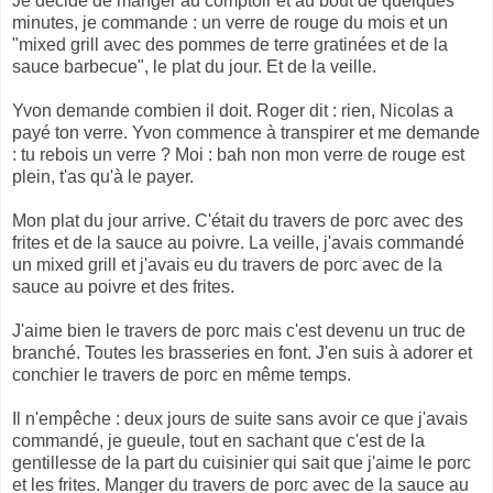
Je décide de manger au comptoir et au bout de quelques
minutes, je commande : un verre de rouge du mois et un
"mixed grill avec des pommes de terre gratinées et de la
sauce barbecue", le plat du jour. Et de la veille.
Yvon demande combien il doit. Roger dit : rien, Nicolas a
payé ton verre. Yvon commence à transpirer et me demande
: tu rebois un verre ? Moi : bah non mon verre de rouge est
plein, t'as qu'à le payer.
Mon plat du jour arrive. C'était du travers de porc avec des
frites et de la sauce au poivre. La veille, j'avais commandé
un mixed grill et j'avais eu du travers de porc avec de la
sauce au poivre et
des frites.
J'aime bien le travers de porc mais c'est devenu un truc de
branché. Toutes les brasseries en font. J'en suis à adorer et
conchier le travers de porc en même temps.
Il n'empêche : deux jours de suite sans avoir ce que j'avais
commandé, je gueule, tout en sachant que c'est de la
gentillesse de la part du cuisinier qui sait que j'aime le porc
et les frites. Manger du travers de porc avec de la sauce au