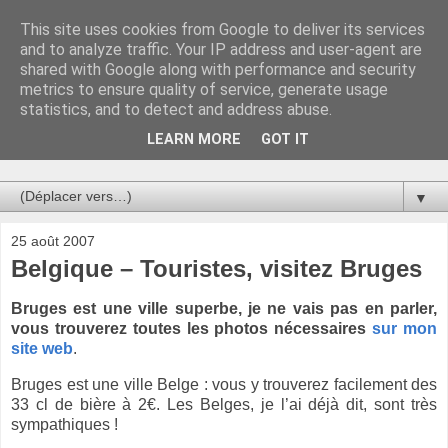
This site uses cookies from Google to deliver its services
Au bistro !
and to analyze traffic. Your IP address and user-agent are
shared with Google along with performance and security
metrics to ensure quality of service, generate usage
La connerie étant le seul chemin susceptible de nous faire
statistics, and to detect and address abuse.
entrevoir une parcelle de vérité, utilisons la par des moyens
de communication efficaces. Le temps qu'on remplisse nos
LEARN MORE
GOT IT
verres.
▼
25 août 2007
Belgique – Touristes, visitez Bruges
Bruges est une ville superbe, je ne vais pas en parler,
vous trouverez toutes les photos nécessaires
sur mon
site web
.
Bruges est une ville Belge : vous y trouverez facilement des
33 cl de bière à 2€. Les Belges, je l’ai déjà dit, sont très
sympathiques !