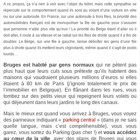
A ce propos, ça n’a rien à voir avec l’objet du billet, mais cette sympathie se
répercute sur le comportement quand ils sont au volant d’une voiture en ville
ou sur une autoroute. En France, sur une autoroute à trois files, la priorité des
automobilistes français est de monopoliser la file de gauche pour s’assurer
que personne n’aille plus vite qu’eux ! La priorité du Belge étant d’aller où il
doit aller, il roule à sa vitesse et se rabat sur les files de droite quand il a fini de
doubler. Le Belge, sur une file à gauche, laisse déboîter les gens d’une file
plus à droite quand ils mettent leurs clignotants, même quand il s’agit de poids
lourds…
Bruges est habité par gens normaux
qui ne pètent pas
plus haut que leurs culs sous prétexte qu’ils habitent des
maisons qui vaudraient plusieurs millions d’euros si elles
étaient à
80 km
de Paris (j’ignore totalement le prix de
l’immobilier en Belgique). En flânant dans les rues, vous
tombez sur des petits vieux qui repeignent leurs volets ou
qui déjeunent dans leurs jardins le long des canaux.
Mais le mieux est quand vous arrivez à Bruges, vous voyez
des panneaux indiquant «
parking central
» (dans je ne sais
quelle langue, mais c’est compréhensible), vous vous
garez, vous sortez du Parking (pas cher !) et
vous accédez
au cœur de la ville
, avec des plans de Bruges qui vous