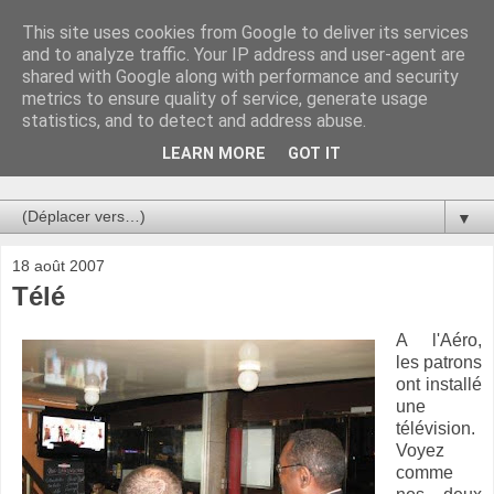
This site uses cookies from Google to deliver its services
Au bistro !
and to analyze traffic. Your IP address and user-agent are
shared with Google along with performance and security
metrics to ensure quality of service, generate usage
La connerie étant le seul chemin susceptible de nous faire
statistics, and to detect and address abuse.
entrevoir une parcelle de vérité, utilisons la par des moyens
de communication efficaces. Le temps qu'on remplisse nos
LEARN MORE
GOT IT
verres.
▼
18 août 2007
Télé
A l'Aéro,
les patrons
ont installé
une
télévision.
Voyez
comme