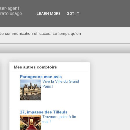
user-agent
erate usage
LEARN MORE
GOT IT
s de communication efficaces. Le temps qu'on
Mes autres comptoirs
Partageons mon avis
Vive la Ville du Grand
Paris !
17, impasse des Tilleuls
Travaux : point à fin
mai !