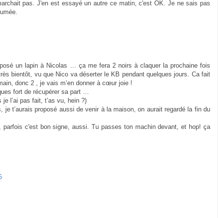
archait pas. J'en est essayé un autre ce matin, c'est OK. Je ne sais pas
llumée.
r posé un lapin à Nicolas … ça me fera 2 noirs à claquer la prochaine fois
très bientôt, vu que Nico va déserter le KB pendant quelques jours. Ca fait
main, donc 2 , je vais m’en donner à cœur joie !
ques fort de récupérer sa part …
 je l’ai pas fait, t’as vu, hein ?)
s, je t’aurais proposé aussi de venir à la maison, on aurait regardé la fin du
 parfois c'est bon signe, aussi. Tu passes ton machin devant, et hop! ça
6