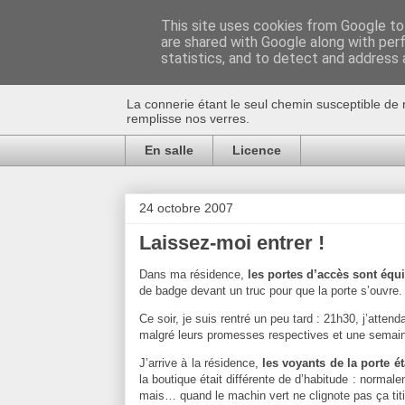
This site uses cookies from Google to 
are shared with Google along with per
Au bistro !
statistics, and to detect and address 
La connerie étant le seul chemin susceptible de 
remplisse nos verres.
En salle
Licence
24 octobre 2007
Laissez-moi entrer !
Dans ma résidence,
les portes d’accès sont équ
de badge devant un truc pour que la porte s’ouvre.
Ce soir, je suis rentré un peu tard : 21h30, j’attend
malgré leurs promesses respectives et une semaine
J’arrive à la résidence,
les voyants de la porte é
la boutique était différente de d’habitude : normale
mais… quand le machin vert ne clignote pas ça titil