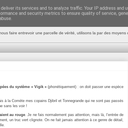
deliver its services and to analyze traffic. Your IP address and 
formance and security metrics to ensure quality of service, gen
abuse.
nous faire entrevoir une parcelle de vérité, utilisons la par des moyen
ipées du système « Vigik »
(phonétiquement) : on doit passer une espèce
ais à
la Comète
mes copains Djibril et Tonnegrande qui ne sont pas passés
 sans les voir !
taient au rouge
. Je ne fais normalement pas attention, mais là, l’entrée de
ment, un truc vert clignote. On ne fait jamais attention à ce genre de détail,
le.