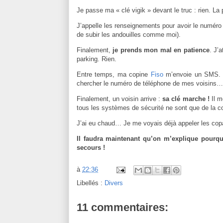
Je passe ma « clé vigik » devant le truc : rien. La 
J’appelle les renseignements pour avoir le numéro d
de subir les andouilles comme moi).
Finalement,
je prends mon mal en patience
. J’
parking. Rien.
Entre temps, ma copine
Fiso
m’envoie un SMS. Du
chercher le numéro de téléphone de mes voisins…
Finalement, un voisin arrive :
sa clé marche !
Il m
tous les systèmes de sécurité ne sont que de la c
J’ai eu chaud… Je me voyais déjà appeler les copai
Il faudra maintenant qu’on m’explique pourqu
secours !
à
22:36
Libellés :
Divers
11 commentaires: