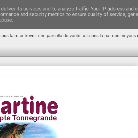
deliver its services and to analyze traffic. Your IP address and 
formance and security metrics to ensure quality of service, gen
abuse.
nous faire entrevoir une parcelle de vérité, utilisons la par des moyen