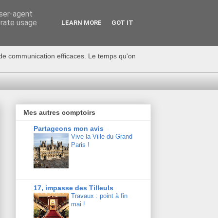
user-agent
erate usage
LEARN MORE
GOT IT
s de communication efficaces. Le temps qu'on
Mes autres comptoirs
Partageons mon avis
Vive la Ville du Grand
Paris !
17, impasse des Tilleuls
Travaux : point à fin
mai !