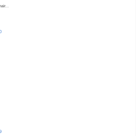
air...
0
9