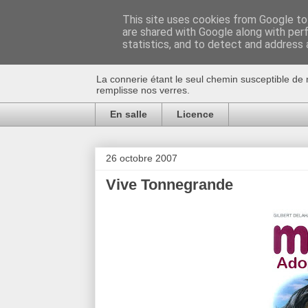
This site uses cookies from Google to 
are shared with Google along with per
Au bistro !
statistics, and to detect and address 
La connerie étant le seul chemin susceptible de 
remplisse nos verres.
En salle
Licence
26 octobre 2007
Vive Tonnegrande