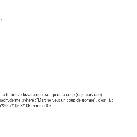
0
je te trouve bizarrement soft pour le coup (si je puis dire).
 pachyderme préféré :"Martine veut un coup de trompe", c'est là :
p?2007/10/03/195-martine-6-5