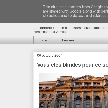
This site uses cookies from Google to 
are shared with Google along with per
Au bistro !
statistics, and to detect and address 
La connerie étant le seul chemin susceptible de 
remplisse nos verres.
En salle
Licence
06 octobre 2007
Vous êtes blindés pour ce so