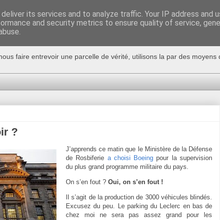
deliver its services and to analyze traffic. Your IP address and 
formance and security metrics to ensure quality of service, gen
abuse.
nous faire entrevoir une parcelle de vérité, utilisons la par des moyen
ir ?
J’apprends ce matin que le Ministère de
la Défense
de Rosbiferie
a choisi Boeing
pour la supervision
du plus grand programme militaire du pays.
On s’en fout ?
Oui, on s’en fout !
Il s’agit de la production de 3000 véhicules blindés.
Excusez du peu. Le parking du Leclerc en bas de
chez moi ne sera pas assez grand pour les