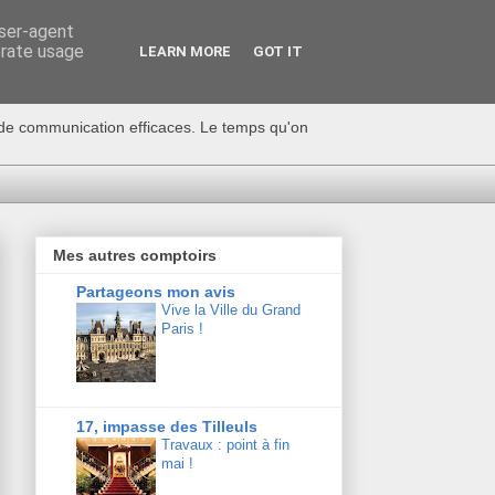
user-agent
erate usage
LEARN MORE
GOT IT
s de communication efficaces. Le temps qu'on
Mes autres comptoirs
Partageons mon avis
Vive la Ville du Grand
Paris !
17, impasse des Tilleuls
Travaux : point à fin
mai !