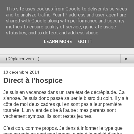
This site uses cookies from Google to deliver its services
Au bistro !
and to analyze traffic. Your IP address and user-agent are
shared with Google along with performance and security
metrics to ensure quality of service, generate usage
La connerie étant le seul chemin susceptible de nous faire
statistics, and to detect and address abuse.
entrevoir une parcelle de vérité, utilisons la par des moyens
de communication efficaces. Le temps qu'on remplisse nos
LEARN MORE
GOT IT
verres.
▼
18 décembre 2014
Direct à l'hospice
Je suis en vacances dans un rare état de décrépitude. Ca
s'arrose. Je suis donc passé saluer le bistro du coin. Il y a à
côté de moi deux cadres qui en sont pas à leur première
tournée. L'un vient de dire à l'autre : mes parents sont
vachement sympas, ils sont restés jeunes.
C'est con, comme propos. Je tiens à informer le type que