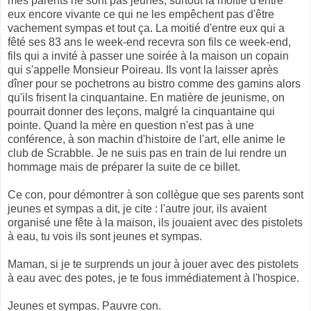
mes parents ne sont pas jeunes, surtout la moitié d'entre
eux encore vivante ce qui ne les empêchent pas d'être
vachement sympas et tout ça. La moitié d'entre eux qui a
fêté ses 83 ans le week-end recevra son fils ce week-end,
fils qui a invité à passer une soirée à la maison un copain
qui s'appelle Monsieur Poireau. Ils vont la laisser après
dîner pour se pochetrons au bistro comme des gamins alors
qu'ils frisent la cinquantaine. En matière de jeunisme, on
pourrait donner des leçons, malgré la cinquantaine qui
pointe. Quand la mère en question n'est pas à une
conférence, à son machin d'histoire de l'art, elle anime le
club de Scrabble. Je ne suis pas en train de lui rendre un
hommage mais de préparer la suite de ce billet.
Ce con, pour démontrer à son collègue que ses parents sont
jeunes et sympas a dit, je cite : l'autre jour, ils avaient
organisé une fête à la maison, ils jouaient avec des pistolets
à eau, tu vois ils sont jeunes et sympas.
Maman, si je te surprends un jour à jouer avec des pistolets
à eau avec des potes, je te fous immédiatement à l'hospice.
Jeunes et sympas. Pauvre con.