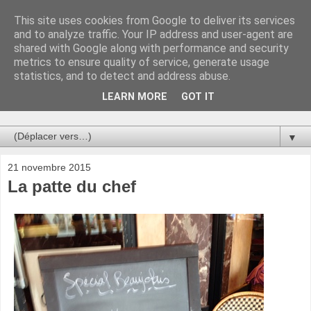
This site uses cookies from Google to deliver its services
Au bistro !
and to analyze traffic. Your IP address and user-agent are
shared with Google along with performance and security
metrics to ensure quality of service, generate usage
La connerie étant le seul chemin susceptible de nous faire
statistics, and to detect and address abuse.
entrevoir une parcelle de vérité, utilisons la par des moyens
de communication efficaces. Le temps qu'on remplisse nos
LEARN MORE
GOT IT
verres.
▼
21 novembre 2015
La patte du chef