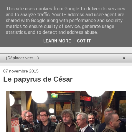
This site uses cookies from Google to deliver its services
Au bistro !
and to analyze traffic. Your IP address and user-agent are
shared with Google along with performance and security
metrics to ensure quality of service, generate usage
La connerie étant le seul chemin susceptible de nous faire
statistics, and to detect and address abuse.
entrevoir une parcelle de vérité, utilisons la par des moyens
de communication efficaces. Le temps qu'on remplisse nos
LEARN MORE
GOT IT
verres.
▼
07 novembre 2015
Le papyrus de César