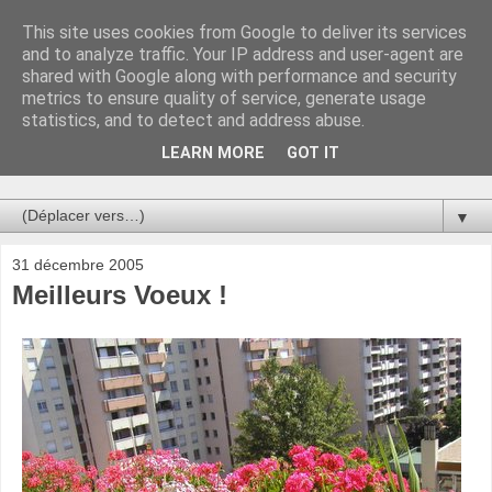
This site uses cookies from Google to deliver its services
Au bistro !
and to analyze traffic. Your IP address and user-agent are
shared with Google along with performance and security
metrics to ensure quality of service, generate usage
La connerie étant le seul chemin susceptible de nous faire
statistics, and to detect and address abuse.
entrevoir une parcelle de vérité, utilisons la par des moyens
de communication efficaces. Le temps qu'on remplisse nos
LEARN MORE
GOT IT
verres.
▼
31 décembre 2005
Meilleurs Voeux !