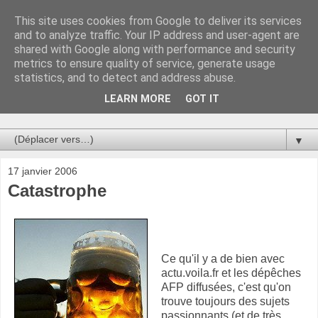
This site uses cookies from Google to deliver its services
Au bistro !
and to analyze traffic. Your IP address and user-agent are
shared with Google along with performance and security
metrics to ensure quality of service, generate usage
La connerie étant le seul chemin susceptible de nous faire
statistics, and to detect and address abuse.
entrevoir une parcelle de vérité, utilisons la par des moyens
de communication efficaces. Le temps qu'on remplisse nos
LEARN MORE
GOT IT
verres.
▼
17 janvier 2006
Catastrophe
Ce qu'il y a de bien avec
actu.voila.fr et les dépêches
AFP diffusées, c'est qu'on
trouve toujours des sujets
passionnants (et de très