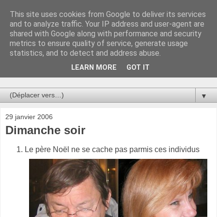
This site uses cookies from Google to deliver its services
Au bistro !
and to analyze traffic. Your IP address and user-agent are
shared with Google along with performance and security
metrics to ensure quality of service, generate usage
La connerie étant le seul chemin susceptible de nous faire
statistics, and to detect and address abuse.
entrevoir une parcelle de vérité, utilisons la par des moyens
de communication efficaces. Le temps qu'on remplisse nos
LEARN MORE
GOT IT
verres.
▼
29 janvier 2006
Dimanche soir
Le père Noël ne se cache pas parmis ces individus