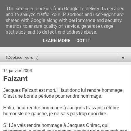
This site uses cookies from Google to deliver its services
Au bistro !
and to analyze traffic. Your IP address and user-agent are
shared with Google along with performance and security
metrics to ensure quality of service, generate usage
La connerie étant le seul chemin susceptible de nous faire
statistics, and to detect and address abuse.
entrevoir une parcelle de vérité, utilisons la par des moyens
de communication efficaces. Le temps qu'on remplisse nos
LEARN MORE
GOT IT
verres.
▼
14 janvier 2006
Faizant
Jacques Faizant est mort. Il faut donc lui rendre hommage.
C'est une bonne période pour rendre hommage.
Enfin, pour rendre hommage à Jacques Faizant, célèbre
humoriste de gauche, je ne sais pas trop quoi dire.
Si ! Je vais rendre hommage à Jacques Chirac, qui,