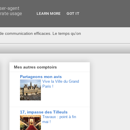
user-agent
erate usage
LEARN MORE
GOT IT
s de communication efficaces. Le temps qu'on
Mes autres comptoirs
Partageons mon avis
Vive la Ville du Grand
Paris !
17, impasse des Tilleuls
Travaux : point à fin
mai !