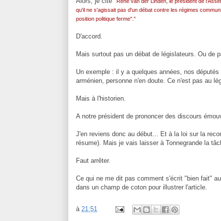
Alors, je cite "
René van der Linden, le président de l'Assem
qu'il ne s'agissait pas d'un débat contre les régimes communi
position politique ferme"."
D'accord.
Mais surtout pas un débat de législateurs. Ou de pa
Un exemple : il y a quelques années, nos députés 
arménien, personne n'en doute. Ce n'est pas au lég
Mais à l'historien.
A notre président de prononcer des discours émouvan
J'en reviens donc au début... Et à la loi sur la rec
résume). Mais je vais laisser à Tonnegrande la tâch
Faut arrêter.
Ce qui ne me dit pas comment s'écrit "bien fait" au p
dans un champ de coton pour illustrer l'article.
à
21:51