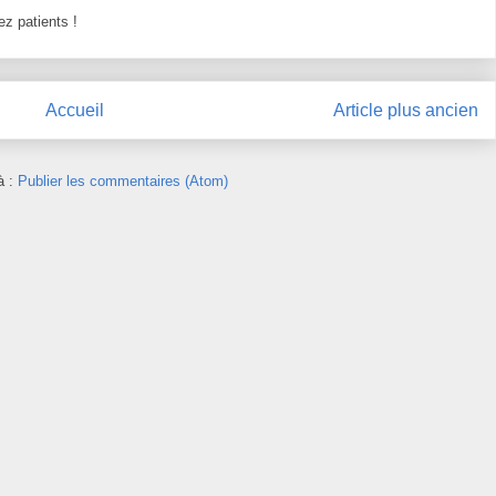
z patients !
Accueil
Article plus ancien
à :
Publier les commentaires (Atom)