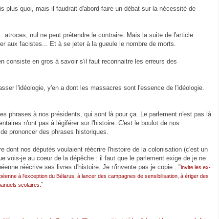
s plus quoi, mais il faudrait d'abord faire un débat sur la nécessité de
troces, nul ne peut prétendre le contraire. Mais la suite de l'article
er aux facistes... Et à se jeter à la gueule le nombre de morts.
onsiste en gros à savoir s'il faut reconnaitre les erreurs des
ser l'idéologie, y'en a dont les massacres sont l'essence de l'idéologie.
lles phrases à nos présidents, qui sont là pour ça. Le parlement n'est pas là
entaires n'ont pas à légiférer sur l'histoire. C'est le boulot de nos
s de prononcer des phrases historiques.
 dont nos députés voulaient réécrire l'histoire de la colonisation (c'est un
que vois-je au coeur de la dépêche : il faut que le parlement exige de je ne
enne réécrive ses livres d'histoire. Je n'invente pas je copie : "
invite les ex-
enne à l'exception du Bélarus, à lancer des campagnes de sensibilisation, à ériger des
"
anuels scolaires.