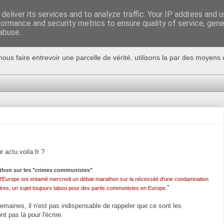
deliver its services and to analyze traffic. Your IP address and 
formance and security metrics to ensure quality of service, gen
abuse.
nous faire entrevoir une parcelle de vérité, utilisons la par des moyen
 actu.voila.fr ?
thon sur les "crimes communistes"
 l'Europe ont entamé mercredi un débat-marathon sur la nécessité d'une condamnation
"
aires, un sujet toujours tabou pour des partis communistes en Europe.
emaines, il n'est pas indispensable de rappeler que ce sont les
nt pas là pour l'écrire.