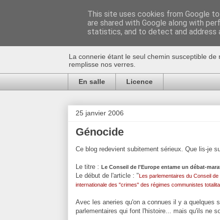
This site uses cookies from Google to 
are shared with Google along with per
Au bistro !
statistics, and to detect and address 
La connerie étant le seul chemin susceptible de 
remplisse nos verres.
En salle
Licence
25 janvier 2006
Génocide
Ce blog redevient subitement sérieux. Que lis-je sur
Le titre :
Le Conseil de l'Europe entame un débat-mara
Le début de l'article : "
Les parlementaires du Conseil de
internationale des "crimes" des régimes communistes totalit
Avec les aneries qu'on a connues il y a quelques s
parlementaires qui font l'histoire... mais qu'ils ne so