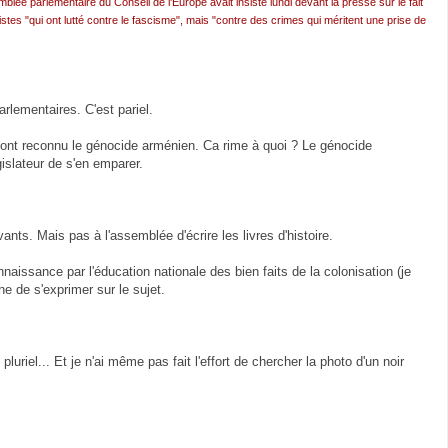
blée parlementaire du Conseil de l'Europe avait insisté lundi devant la presse sur le fait
stes "qui ont lutté contre le fascisme", mais "contre des crimes qui méritent une prise de
rlementaires. C'est pariel.
ont reconnu le génocide arménien. Ca rime à quoi ? Le génocide
islateur de s'en emparer.
ts. Mais pas à l'assemblée d'écrire les livres d'histoire.
onnaissance par l'éducation nationale des bien faits de la colonisation (je
e de s'exprimer sur le sujet.
luriel... Et je n'ai même pas fait l'effort de chercher la photo d'un noir