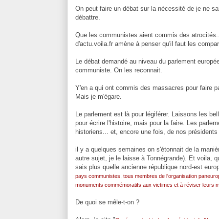
On peut faire un débat sur la nécessité de je ne sai
débattre.
Que les communistes aient commis des atrocités... a
d'actu.voila.fr amène à penser qu'il faut les compar
Le débat demandé au niveau du parlement européen c
communiste. On les reconnait.
Y'en a qui ont commis des massacres pour faire pas
Mais je m'égare.
Le parlement est là pour légiférer. Laissons les be
pour écrire l'histoire, mais pour la faire. Les parlem
historiens... et, encore une fois, de nos président
il y a quelques semaines on s'étonnait de la manière
autre sujet, je le laisse à Tonnégrande). Et voila, 
sais plus quelle ancienne république nord-est europé
pays communistes, tous membres de l'organisation paneuropé
monuments commémoratifs aux victimes et à réviser leurs m
De quoi se mêle-t-on ?