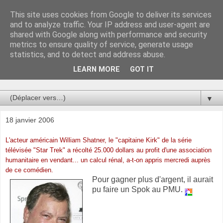
This site uses cookies from Google to deliver its services
Au bistro !
and to analyze traffic. Your IP address and user-agent are
shared with Google along with performance and security
metrics to ensure quality of service, generate usage
La connerie étant le seul chemin susceptible de nous faire
statistics, and to detect and address abuse.
entrevoir une parcelle de vérité, utilisons la par des moyens
de communication efficaces. Le temps qu'on remplisse nos
LEARN MORE
GOT IT
verres.
▼
18 janvier 2006
L'acteur américain William Shatner, le "capitaine Kirk" de la série
télévisée "Star Trek" a récolté 25.000 dollars au profit d'une association
humanitaire en vendant... un calcul rénal, a-t-on appris mercredi auprès
de ce comédien.
Pour gagner plus d'argent, il aurait
pu faire un Spok au PMU.