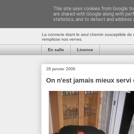
This site uses cookies from Google to 
are shared with Google along with per
Au bistro !
statistics, and to detect and address 
La connerie étant le seul chemin susceptible de 
remplisse nos verres.
En salle
Licence
28 janvier 2006
On n'est jamais mieux servi