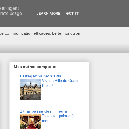
user-agent
erate usage
LEARN MORE
GOT IT
s de communication efficaces. Le temps qu'on
Mes autres comptoirs
Partageons mon avis
Vive la Ville du Grand
Paris !
17, impasse des Tilleuls
Travaux : point à fin
mai !