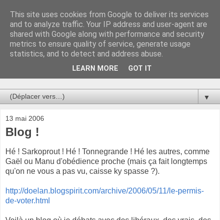
This site uses cookies from Google to deliver its services
Au bistro !
and to analyze traffic. Your IP address and user-agent are
shared with Google along with performance and security
metrics to ensure quality of service, generate usage
La connerie étant le seul chemin susceptible de nous faire
statistics, and to detect and address abuse.
entrevoir une parcelle de vérité, utilisons la par des moyens
de communication efficaces. Le temps qu'on remplisse nos
LEARN MORE
GOT IT
verres.
▼
13 mai 2006
Blog !
Hé ! Sarkoprout ! Hé ! Tonnegrande ! Hé les autres, comme
Gaël ou Manu d'obédience proche (mais ça fait longtemps
qu'on ne vous a pas vu, caisse ky spasse ?).
http://doelan.blogspirit.com/archive/2006/05/11/le-permis-
de-voter.html