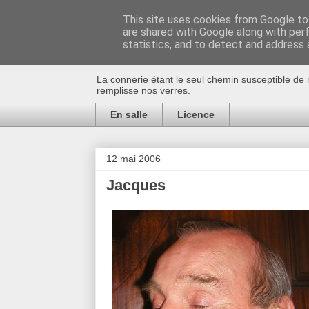
This site uses cookies from Google to 
are shared with Google along with per
Au bistro !
statistics, and to detect and address 
La connerie étant le seul chemin susceptible de 
remplisse nos verres.
En salle
Licence
12 mai 2006
Jacques