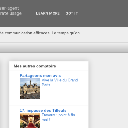
user-agent
erate usage
LEARN MORE
GOT IT
s de communication efficaces. Le temps qu'on
Mes autres comptoirs
Partageons mon avis
Vive la Ville du Grand
Paris !
17, impasse des Tilleuls
Travaux : point à fin
mai !