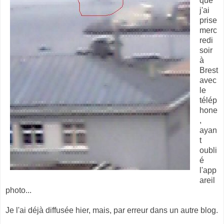
que
j'ai
prise
merc
redi
soir
à
Brest
avec
le
télép
hone
,
ayan
t
oubli
é
l'app
areil
photo...
Je l'ai déjà diffusée hier, mais, par erreur dans un autre blog.