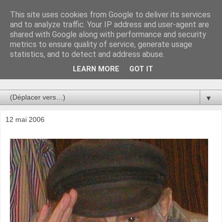
This site uses cookies from Google to deliver its services
Au bistro !
and to analyze traffic. Your IP address and user-agent are
shared with Google along with performance and security
metrics to ensure quality of service, generate usage
La connerie étant le seul chemin susceptible de nous faire
statistics, and to detect and address abuse.
entrevoir une parcelle de vérité, utilisons la par des moyens
de communication efficaces. Le temps qu'on remplisse nos
LEARN MORE
GOT IT
verres.
▼
12 mai 2006