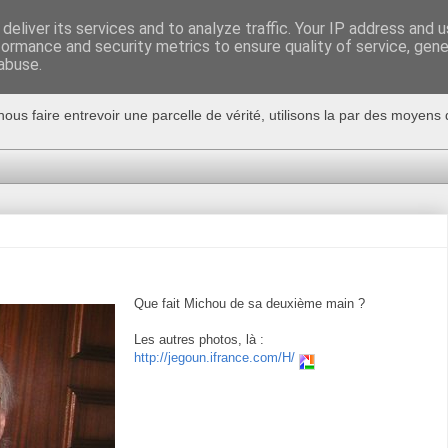
deliver its services and to analyze traffic. Your IP address and 
formance and security metrics to ensure quality of service, gen
abuse.
nous faire entrevoir une parcelle de vérité, utilisons la par des moyen
Que fait Michou de sa deuxième main ?
Les autres photos, là :
http://jegoun.ifrance.com/H/