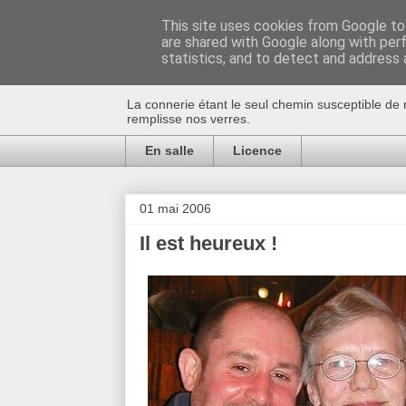
This site uses cookies from Google to 
are shared with Google along with per
Au bistro !
statistics, and to detect and address 
La connerie étant le seul chemin susceptible de 
remplisse nos verres.
En salle
Licence
01 mai 2006
Il est heureux !