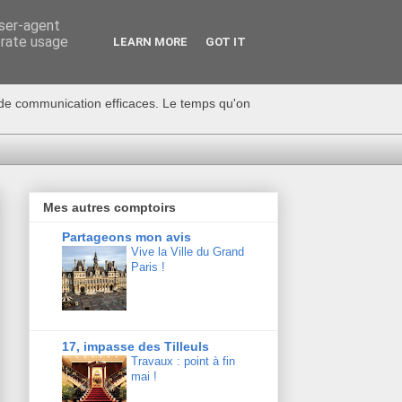
user-agent
erate usage
LEARN MORE
GOT IT
s de communication efficaces. Le temps qu'on
Mes autres comptoirs
Partageons mon avis
Vive la Ville du Grand
Paris !
17, impasse des Tilleuls
Travaux : point à fin
mai !