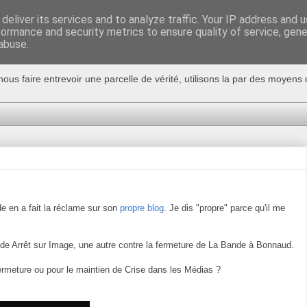
deliver its services and to analyze traffic. Your IP address and 
formance and security metrics to ensure quality of service, gen
abuse.
nous faire entrevoir une parcelle de vérité, utilisons la par des moyen
 en a fait la réclame sur son
propre blog
. Je dis "propre" parce qu'il me
 de Arrêt sur Image, une autre contre la fermeture de La Bande à Bonnaud.
 fermeture ou pour le maintien de Crise dans les Médias ?