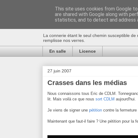
This site uses cookies from Google to 
are shared with Google along with per
Au bistro !
statistics, and to detect and address 
La connerie étant le seul chemin susceptible de 
remplisse nos verres.
En salle
Licence
27 juin 2007
Crasses dans les médias
Nous connaissons tous Eric de CDLM. Tonnegrande
lit. Mais voilà ce que nous
sort CDLM
aujourd'hui.
Je viens de signer une
pétition
contre la fermeture
Maintenant que faut-il faire ? Une pétition pour la