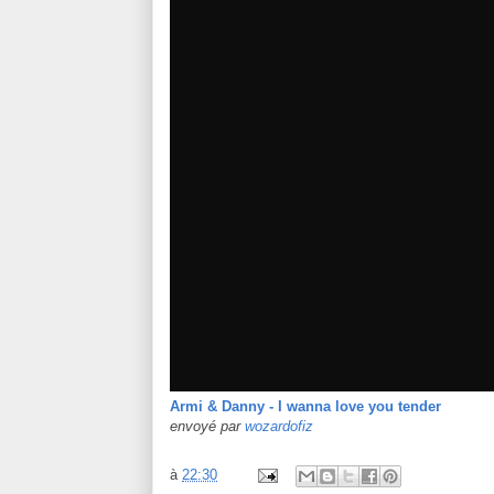
Armi & Danny - I wanna love you tender
envoyé par
wozardofiz
à
22:30