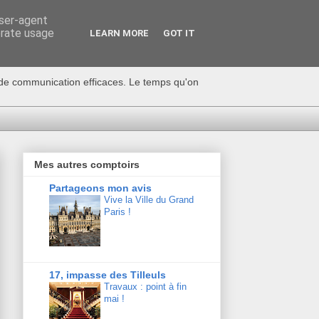
user-agent
erate usage
LEARN MORE
GOT IT
s de communication efficaces. Le temps qu'on
Mes autres comptoirs
Partageons mon avis
Vive la Ville du Grand
Paris !
17, impasse des Tilleuls
Travaux : point à fin
mai !