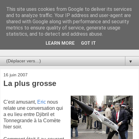
This site uses cookies from Google to deliver its services
Au bistro !
and to analyze traffic. Your IP address and user-agent are
shared with Google along with performance and security
metrics to ensure quality of service, generate usage
La connerie étant le seul chemin susceptible de nous faire
statistics, and to detect and address abuse.
entrevoir une parcelle de vérité, utilisons la par des moyens
de communication efficaces. Le temps qu'on remplisse nos
LEARN MORE
GOT IT
verres.
▼
16 juin 2007
La plus grosse
C'est amusant,
Eric
nous
relate une conversation qui
a eu lieu entre Djibril et
Tonnegrande à la Comète
hier soir.