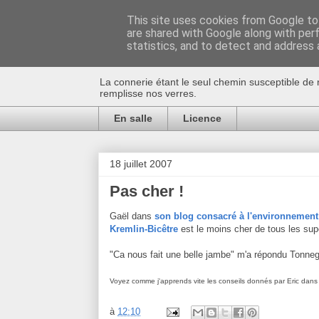
This site uses cookies from Google to 
are shared with Google along with per
Au bistro !
statistics, and to detect and address 
La connerie étant le seul chemin susceptible de 
remplisse nos verres.
En salle
Licence
18 juillet 2007
Pas cher !
Gaël dans
son blog consacré à l'environnement
Kremlin-Bicêtre
est le moins cher de tous les su
"Ca nous fait une belle jambe" m'a répondu Tonn
Voyez comme j'apprends vite les conseils donnés par Eric dan
à
12:10