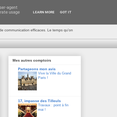
user-agent
erate usage
LEARN MORE
GOT IT
s de communication efficaces. Le temps qu'on
Mes autres comptoirs
Partageons mon avis
Vive la Ville du Grand
Paris !
17, impasse des Tilleuls
Travaux : point à fin
mai !