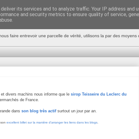
deliver its services and to analyze traffic. Your IP address and 
formance and security metrics to ensure quality of service, gen
abuse.
nous faire entrevoir une parcelle de vérité, utilisons la par des moyen
et divers machins nous informe que le
sirop Teisseire du Leclerc du
permarchés de France.
egrande dans
son blog très actif
surtout un jour par an.
s son
excellent billet sur la manière d'arranger les liens dans les blogs
.