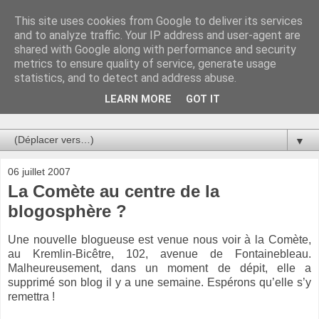
This site uses cookies from Google to deliver its services
Au bistro !
and to analyze traffic. Your IP address and user-agent are
shared with Google along with performance and security
metrics to ensure quality of service, generate usage
La connerie étant le seul chemin susceptible de nous faire
statistics, and to detect and address abuse.
entrevoir une parcelle de vérité, utilisons la par des moyens
de communication efficaces. Le temps qu'on remplisse nos
LEARN MORE
GOT IT
verres.
▼
06 juillet 2007
La Comète au centre de la
blogosphère ?
Une nouvelle blogueuse est venue nous voir à la Comète,
au Kremlin-Bicêtre, 102, avenue de Fontainebleau.
Malheureusement, dans un moment de dépit, elle a
supprimé son blog il y a une semaine. Espérons qu’elle s’y
remettra !