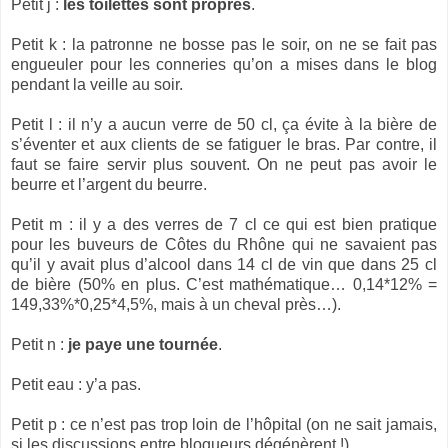
Petit j :
les toilettes sont propres
.
Petit k : la patronne ne bosse pas le soir, on ne se fait pas
engueuler pour les conneries qu’on a mises dans le blog
pendant la veille au soir.
Petit l : il n’y a aucun verre de 50 cl, ça évite à la bière de
s’éventer et aux clients de se fatiguer le bras. Par contre, il
faut se faire servir plus souvent. On ne peut pas avoir le
beurre et l’argent du beurre.
Petit m : il y a des verres de 7 cl ce qui est bien pratique
pour les buveurs de Côtes du Rhône qui ne savaient pas
qu’il y avait plus d’alcool dans 14 cl de vin que dans 25 cl
de bière (50% en plus. C’est mathématique… 0,14*12% =
149,33%*0,25*4,5%, mais à un cheval près…).
Petit n :
je paye une tournée
.
Petit eau : y’a pas.
Petit p : ce n’est pas trop loin de l’hôpital (on ne sait jamais,
si les discussions entre blogueurs dégénèrent !).