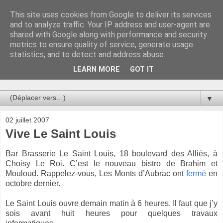
This site uses cookies from Google to deliver its services
Au bistro !
and to analyze traffic. Your IP address and user-agent are
shared with Google along with performance and security
metrics to ensure quality of service, generate usage
La connerie étant le seul chemin susceptible de nous faire
statistics, and to detect and address abuse.
entrevoir une parcelle de vérité, utilisons la par des moyens
de communication efficaces. Le temps qu'on remplisse nos
LEARN MORE
GOT IT
verres.
▼
02 juillet 2007
Vive Le Saint Louis
Bar Brasserie Le Saint Louis, 18 boulevard des Alliés, à
Choisy Le Roi. C’est le nouveau bistro de Brahim et
Mouloud. Rappelez-vous, Les Monts d’Aubrac ont
fermé
en
octobre dernier.
Le Saint Louis ouvre demain matin à 6 heures. Il faut que j’y
sois avant huit heures pour quelques travaux