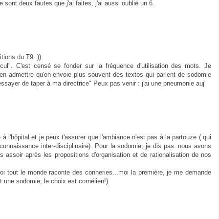
e sont deux fautes que j'ai faites, j'ai aussi oublié un 6.
itions du T9 :))
cul". C'est censé se fonder sur la fréquence d'utilisation des mots. Je
ien admettre qu'on envoie plus souvent des textos qui parlent de sodomie
essayer de taper à ma directrice" Peux pas venir : j'ai une pneumonie auj"
e à l'hôpital et je peux t'assurer que l'ambiance n'est pas à la partouze ( qui
a connaissance inter-disciplinaire). Pour la sodomie, je dis pas: nous avons
 assoir après les propositions d'organisation et de rationalisation de nos
oi tout le monde raconte des conneries...moi la première, je me demande
 une sodomie; le choix est cornélien!)