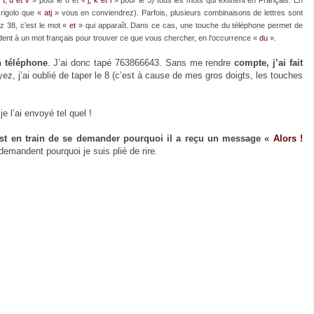
 rigolo que «
atj
» vous en conviendrez). Parfois, plusieurs combinaisons de lettres sont
z 38, c’est le mot «
et
» qui apparaît. Dans ce cas, une touche du téléphone permet de
ondent à un mot français pour trouver ce que vous chercher, en l'occurrence «
du
».
 téléphone
. J’ai donc tapé 763866643. Sans me rendre
compte, j’ai fait
ez, j’ai oublié de taper le 8 (c’est à cause de mes gros doigts, les touches
e l’ai envoyé tel quel !
 est en train de se demander pourquoi il a reçu un message «
Alors !
emandent pourquoi je suis plié de rire.