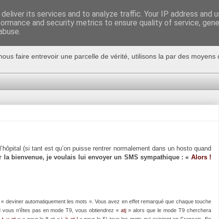
deliver its services and to analyze traffic. Your IP address and 
formance and security metrics to ensure quality of service, gen
abuse.
nous faire entrevoir une parcelle de vérité, utilisons la par des moyen
l’hôpital (si tant est qu’on puisse rentrer normalement dans un hosto quand
r la bienvenue, je voulais lui envoyer un SMS sympathique : «
Alors !
de « deviner automatiquement les mots ». Vous avez en effet remarqué que chaque touche
and vous n’êtes pas en mode T9, vous obtiendrez «
atj
» alors que le mode T9 cherchera
t, u et v
» pour le 8 et «
j, k et l
» pour le 5) tous les mots qui existent en Français. En