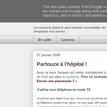
This site uses cookies from Google to 
are shared with Google along with per
Au bistro !
statistics, and to detect and address 
La connerie étant le seul chemin susceptible de 
remplisse nos verres.
En salle
Licence
07 janvier 2009
Partouze à l'hôpital !
Ainsi, le vieux Jacques est rentré, normalement à 
on n’est pas dans
le système
).
Pour lui souhaite
Encore une pneumonie ?
».
J’utilise mon téléphone en mode T9
.
Je précise pour Didier Goux que c’est un truc qui permet 
du téléphone contient trois lettres. Si vous tapez 295 qu
parmi les combinaisons de lettres («
a, b et c
» pour le 2, «