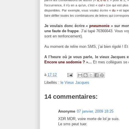
l’occurrence, il n’y en a qu’un, c’est «
cul
» (ce qui est plus
disponibles. Par exemple, vous voulez écrire «
du
» et tape
faire défiler toutes les combinaisons de lettres qui corresp
Je voulais donc écrire «
pneumonie
» sur mon
une faute de frappe
. J’ai tapé 76366643. Vous voy
sont en renfoncement).
Au moment de relire mon SMS, j’ai bien rigolé ! Et j
A l’heure où je vous parle, le vieux Jacques
Encore une sodomie ?
»…
Et mes collègues se d
à
17:12
Libellés :
le Vieux Jacques
14 commentaires:
Anonyme
07 janvier, 2009 18:25
XDR MDR, voire morte de lol je suis.
Le sms peut tuer.