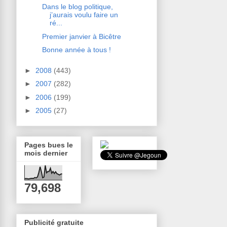
Dans le blog politique,
j’aurais voulu faire un
ré...
Premier janvier à Bicêtre
Bonne année à tous !
►
2008
(443)
►
2007
(282)
►
2006
(199)
►
2005
(27)
Pages bues le
mois dernier
79,698
Publicité gratuite