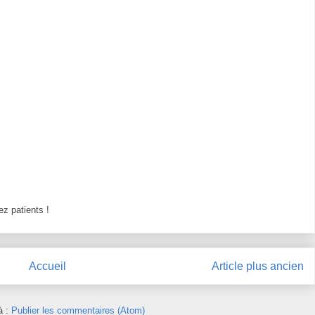
z patients !
Accueil
Article plus ancien
à :
Publier les commentaires (Atom)