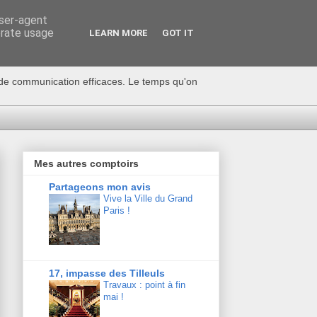
user-agent
erate usage
LEARN MORE
GOT IT
s de communication efficaces. Le temps qu'on
Mes autres comptoirs
Partageons mon avis
Vive la Ville du Grand
Paris !
17, impasse des Tilleuls
Travaux : point à fin
mai !