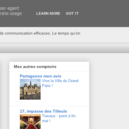
user-agent
erate usage
LEARN MORE
GOT IT
s de communication efficaces. Le temps qu'on
Mes autres comptoirs
Partageons mon avis
Vive la Ville du Grand
Paris !
17, impasse des Tilleuls
Travaux : point à fin
mai !