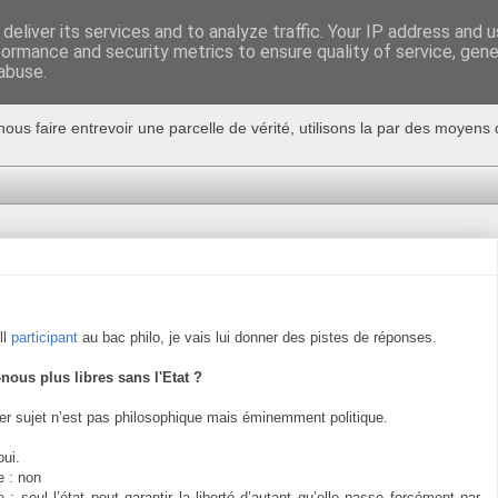
deliver its services and to analyze traffic. Your IP address and 
formance and security metrics to ensure quality of service, gen
abuse.
nous faire entrevoir une parcelle de vérité, utilisons la par des moyen
ll
participant
au bac philo, je vais lui donner des pistes de réponses.
nous plus libres sans l'Etat ?
er sujet n’est pas philosophique mais éminemment politique.
oui.
e : non
 : seul l’état peut garantir la liberté d’autant qu’elle passe forcément par