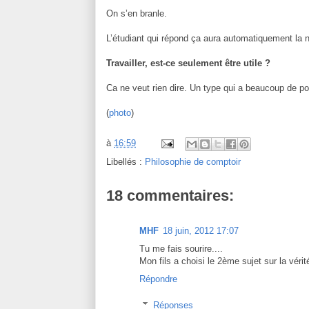
On s’en branle.
L’étudiant qui répond ça aura automatiquement la 
Travailler, est-ce seulement être utile ?
Ca ne veut rien dire. Un type qui a beaucoup de pog
(
photo
)
à
16:59
Libellés :
Philosophie de comptoir
18 commentaires:
MHF
18 juin, 2012 17:07
Tu me fais sourire....
Mon fils a choisi le 2ème sujet sur la vérité
Répondre
Réponses