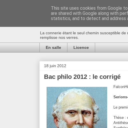
This site uses cookies from Google to 
are shared with Google along with per
Au bistro !
statistics, and to detect and address 
La connerie étant le seul chemin susceptible de 
remplisse nos verres.
En salle
Licence
18 juin 2012
Bac philo 2012 : le corrigé
FalconHi
Serions-
Le premi
Thèse : 
Antithès
Synthèse