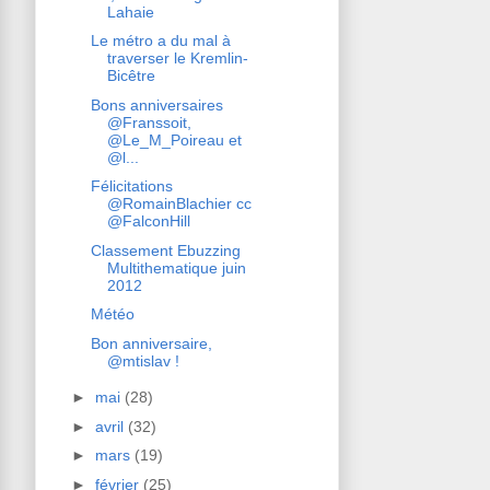
Lahaie
Le métro a du mal à
traverser le Kremlin-
Bicêtre
Bons anniversaires
@Franssoit,
@Le_M_Poireau et
@l...
Félicitations
@RomainBlachier cc
@FalconHill
Classement Ebuzzing
Multithematique juin
2012
Météo
Bon anniversaire,
@mtislav !
►
mai
(28)
►
avril
(32)
►
mars
(19)
►
février
(25)