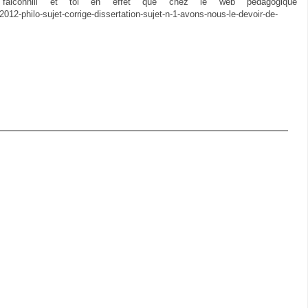
 falconhill et toi en effet que chez le web pédagogique
12-philo-sujet-corrige-dissertation-sujet-n-1-avons-nous-le-devoir-de-