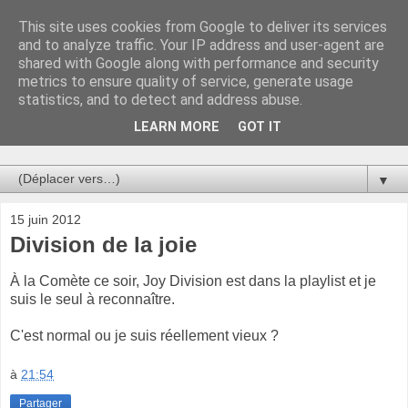
This site uses cookies from Google to deliver its services
Au bistro !
and to analyze traffic. Your IP address and user-agent are
shared with Google along with performance and security
metrics to ensure quality of service, generate usage
La connerie étant le seul chemin susceptible de nous faire
statistics, and to detect and address abuse.
entrevoir une parcelle de vérité, utilisons la par des moyens
de communication efficaces. Le temps qu'on remplisse nos
LEARN MORE
GOT IT
verres.
▼
15 juin 2012
Division de la joie
À la Comète ce soir, Joy Division est dans la playlist et je
suis le seul à reconnaître.
C'est normal ou je suis réellement vieux ?
à
21:54
Partager